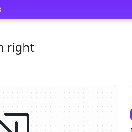
客
 right