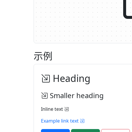
示例
Heading
Smaller heading
Inline text
Example link text