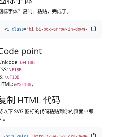
图标字体
图标字体？复制、粘贴，完成了。
<
i
class
=
"bi bi-box-arrow-in-down-right"
></
i
>
Code point
Unicode:
U+F1BB
CSS:
\F1BB
JS:
\uF1BB
HTML:
&#xF1BB;
复制 HTML 代码
将以下 SVG 图标的代码粘贴到你的页面中即
可。
<
svg
xmlns
=
"http://www.w3.org/2000/svg"
width
=
"16"
hei