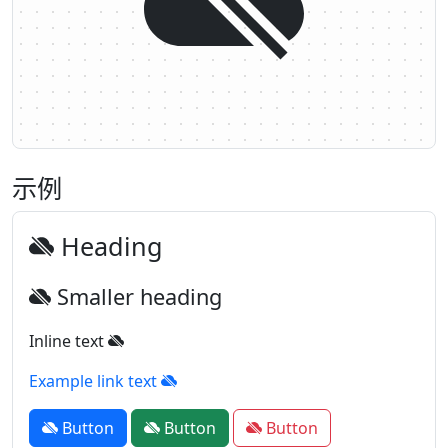
示例
Heading
Smaller heading
Inline text
Example link text
Button
Button
Button