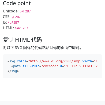
Code point
Unicode:
U+F2B7
CSS:
\F2B7
JS:
\uF2B7
HTML:
&#xF2B7;
复制 HTML 代码
将以下 SVG 图标的代码粘贴到你的页面中即可。
<
svg
xmlns
=
"http://www.w3.org/2000/svg"
width
=
"16"
h
<
path
fill-rule
=
"evenodd"
d
=
"M3.112 5.112a3.125 3.
</
svg
>