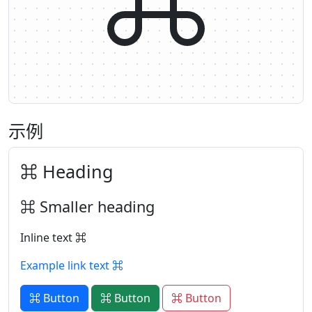
示例
Heading
Smaller heading
Inline text
Example link text
Button
Button
Button