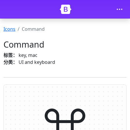
Skip to main content
Icons
Command
Command
标签：
key, mac
分类：
UI and keyboard