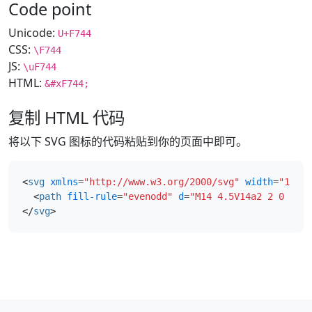
Code point
Unicode:
U+F744
CSS:
\F744
JS:
\uF744
HTML:
&#xF744;
复制 HTML 代码
将以下 SVG 图标的代码粘贴到你的页面中即可。
<
svg
xmlns
=
"http://www.w3.org/2000/svg"
width
=
"16"
h
<
path
fill-rule
=
"evenodd"
d
=
"M14 4.5V14a2 2 0 0 1-
</
svg
>