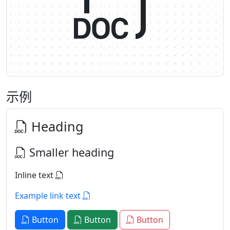
示例
Heading
Smaller heading
Inline text
Example link text
Button
Button
Button