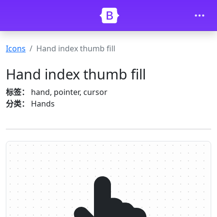
Skip to main content
Icons
Hand index thumb fill
Hand index thumb fill
标签：
hand, pointer, cursor
分类：
Hands