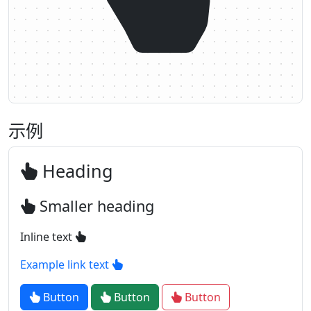
示例
Heading
Smaller heading
Inline text
Example link text
Button
Button
Button