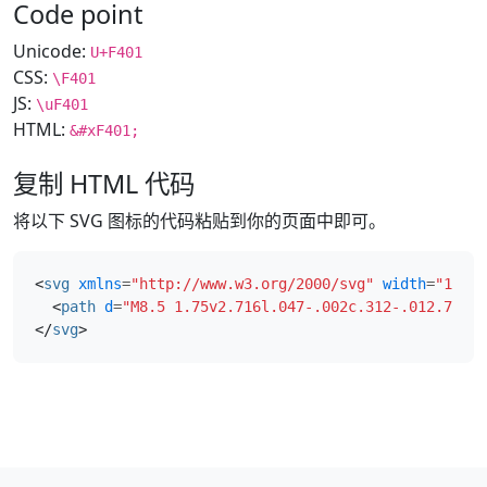
Code point
Unicode:
U+F401
CSS:
\F401
JS:
\uF401
HTML:
&#xF401;
复制 HTML 代码
将以下 SVG 图标的代码粘贴到你的页面中即可。
<
svg
xmlns
=
"http://www.w3.org/2000/svg"
width
=
"16"
h
<
path
d
=
"M8.5 1.75v2.716l.047-.002c.312-.012.742-.
</
svg
>