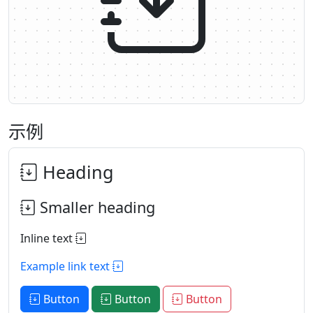
示例
Heading
Smaller heading
Inline text
Example link text
Button
Button
Button