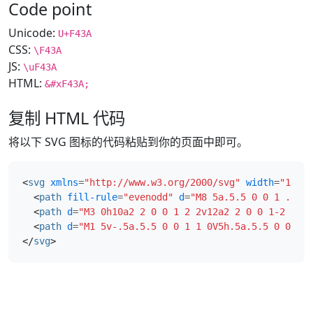
Code point
Unicode:
U+F43A
CSS:
\F43A
JS:
\uF43A
HTML:
&#xF43A;
复制 HTML 代码
将以下 SVG 图标的代码粘贴到你的页面中即可。
<
svg
xmlns
=
"http://www.w3.org/2000/svg"
width
=
"16"
h
<
path
fill-rule
=
"evenodd"
d
=
"M8 5a.5.5 0 0 1 .5.5v
<
path
d
=
"M3 0h10a2 2 0 0 1 2 2v12a2 2 0 0 1-2 2H3a
<
path
d
=
"M1 5v-.5a.5.5 0 0 1 1 0V5h.5a.5.5 0 0 1 0
</
svg
>