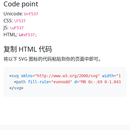
Code point
Unicode:
U+F537
CSS:
\F537
JS:
\uF537
HTML:
&#xF537;
复制 HTML 代码
将以下 SVG 图标的代码粘贴到你的页面中即可。
<
svg
xmlns
=
"http://www.w3.org/2000/svg"
width
=
"16"
h
<
path
fill-rule
=
"evenodd"
d
=
"M8 0c-.69 0-1.843.265
</
svg
>