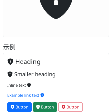
示例
Heading
Smaller heading
Inline text
Example link text
Button
Button
Button