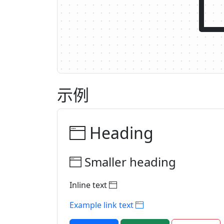
示例
Heading
Smaller heading
Inline text
Example link text