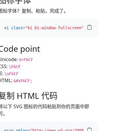
图标字体
图标字体？复制、粘贴，完成了。
<
i
class
=
"bi bi-window-fullscreen"
></
i
>
Code point
Unicode:
U+F6CF
CSS:
\F6CF
JS:
\uF6CF
HTML:
&#xF6CF;
复制 HTML 代码
将以下 SVG 图标的代码粘贴到你的页面中即
可。
<
svg
xmlns
=
"http://www.w3.org/2000/svg"
width
=
"16"
hei